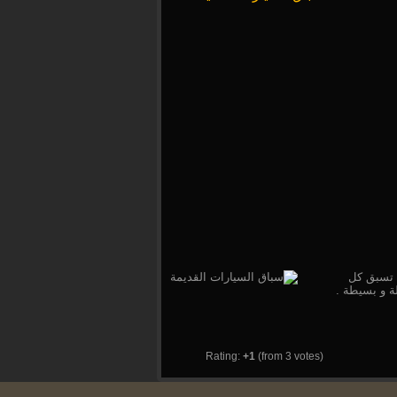
ن تسبق كل
لة و بسيطة .
Rating:
+1
(from 3 votes)