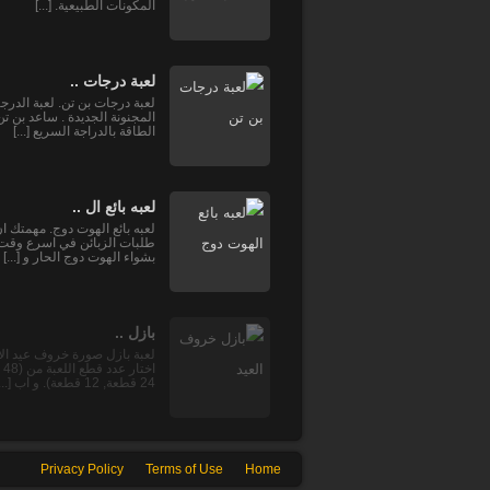
المكونات الطبيعية. [...]
لعبة درجات ..
لعبة درجات بن تن. لعبة الدرج
المجنونة الجديدة . ساعد بن ت
الطاقة بالدراجة السريع [...]
لعبه بائع ال ..
لعبه بائع الهوت دوج. مهمتك ان
طلبات الزبائن في اسرع وقت 
بشواء الهوت دوج الحار و [...]
بازل ..
لعبة بازل صورة خروف عيد ال
اخت
24 قطعة, 12 قطعة). و اب [...]
Privacy Policy
Terms of Use
Home