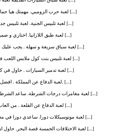
لعبة حرب الزومبي. مهمتك هيا حماية المدينة من هجوم الزومبي و الموتي الاحياء. حاول ان تقتل ك [...]
لعبة تلبيس الجنية. لعبة تلبيس جديدة لجنية من الشحصيات الكرتون الخيالية. اختاري من الملابس [...]
لعبة طبق اللازانيا. اختاري و صميمي شكل طبق اللازانيا كما يحلو لكي . قومي باختيار اشكال الح [...]
لعبة سباق سريعة و سهلة . يجب عليك ان تسبق كل السيارات و تحتفظ بالمركز الاول في كل السبقات [...]
لعبة تلبيس بنت كول ملابس اللعب في الحديقة . ساعدي صديقتيك في اختيار الملابس المناسبة ليوم [...]
لعبة تدمير السيارات . حاول في كل مرحلة ان تصل الي السيارة المراد تدمرها و تصيبها باكثر عدد [...]
لعبة الدفاع عن المملكة . افضل لعبة دفاع و تخطيط و بها العديد من العناصر و الاسلحة المنوعة. [...]
لعبة مغامرات درجات الشرطة. ساعد الشرطي في الوصول الي خط النهاية باسرع وقت . الطريق صعب جدا [...]
لعبة الدفاع عن القلعة . من العاب الاستراتيجية الجميلة . حاول بالمحارب و قدرتك علي التصويب [...]
لعبة موتوسيكلات دورا. ساعدي دورا في مغامرات الموتوسيكلات الجديدة. في كل مرحلة مطلوب منك جم [...]
لعبة الاختلافات الخمسة قصة البحر. حاول ان تجد في كل صورة من صور قصة اسطورة البحر الخمس اخت [...]