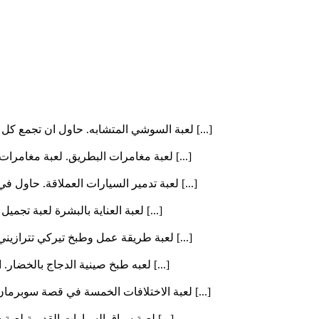
لعبة السوشي المتشابه. حاول ان تجمع كل 3 او اكثر من نفس نوع السوشي حتى تختفى. يجب عليك تسجي [...]
لعبة مغامرات البطريق. لعبة مغامرات جديدة لمحبي العاب القفز . ساعد البطريق في جمع الاسماك و [...]
لعبة تدمير السيارات العملاقة. حاول في كل مرحلة ان تدمر اكبر عدد من السيارت في طريقك و الوص [...]
لعبة العناية بالبشرة لعبة تجميل جديدة . كل ما عليكي هوه اتباع الخطوات للتعلمي كيفية تنظيف [...]
لعبة طريقة عمل وطبخ تيركي تترازيني. اتبعي الخطوات و اعرفي المكونات و طريقة طبخ تيركي تتراز [...]
لعبه طبخ صينية الدجاج بالخضار. ابدئي اللعبة لتتعرفي علي مقادير عمل صينية الدجاج بالخضار. و [...]
لعبة الاختلافات الخمسة في قصة سوبرمان. حاول في كل صور القصة ان تجد الخمس اختلافات في اسرع [...]
لعبة سباق السيارات القديمة لعبة سباق ثلاثي الابعاد . حاول ان تسبق كل السيارات و تحصل علي ا [...]