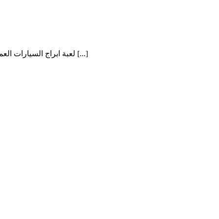
لعبة ابراج السيارات العملاقة ثلاثية الابعاد . لعبة سيارات عملاقة بفكر جديد. حاول [...]