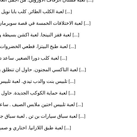
لعبة الكلب الطائر. كلب بابا نويل يحول جمع النجوم لتزين شجرة عيد الميلاد. ساعد الكلب في الع [...]
لعبة الاختلافات الخمسة في قصة سوبرمان. حاول في كل صور القصة ان تجد الخمس اختلافات في اسرع [...]
لعبة قفز النينجا. لعبة اكشن بسيطة و سهلة . اضغط علي النينجا ليقفز الي اعلي مسافة و تتجنب س [...]
لعبة طبخ البيتزا. قطعي الخضروات واتبعي الخطوات و تعلمي كيفية عمل البيتزاء. و استمتعي بلعبة [...]
لعبة كلب دورا الصغير. ساعد دورا و كلبها في ايجاد المفاتيح الاربعة لتفتح القفص لباقي الكلاب [...]
لعبة التاكسي المجنون. حاول ان تنطلق باقصي سرعة و تقطع اكبر مسافة من خلال تجنب السيارات و ا [...]
تلبيس بنت والدب تيدي. لعبة تلبيس سهلة و طريفة . اختاري للبنوتة الصغيرة من الملابس الزي الم [...]
لعبة حماية الكوكب الجديدة. حاول ان تضع الكيك و الحلوي و الايس كريم في الاماكن الجيدة لصد ه [...]
لعبة تلبيس اختين ملابس الصيف . ساعدي الاختين في انتقاء ملابس البحر لقضاء يوم جميل تحت الشم [...]
لعبة سباق سيارات بن تن , لعبة سباق جديدة و مرحة حاول ان تسبق جميع السيارت و استخدم القوة ف [...]
لعبة طبق اللازانيا. اختاري و صميمي شكل طبق اللازانيا كما يحلو لكي . قومي باختيار اشكال الح [...]