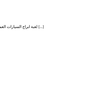
لعبة ابراج السيارات العملاقة ثلاثية الابعاد . لعبة سيارات عملاقة بفكر جديد. حاول [...]