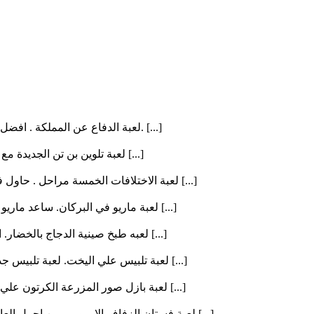
لعبة الدفاع عن المملكة . افضل لعبة دفاع و تخطيط و بها العديد من العناصر و الاسلحة المنوعة. [...]
لعبة تلوين بن تن الجديدة مع الاصدقاء , اختار الالان المناسبة لبن تن و لملابسة و كذالك المن [...]
لعبة الاختلافات الخمسة مراحل . حاول في كل مرحلة و باسرع وقت ان تجد الاختلافات الخمسة في كل [...]
لعبة ماريو في البركان. ساعد ماريو في الهروب من البركان لعميق و جمع اكبر عدد من العملات الذ [...]
لعبه طبخ صينية الدجاج بالخضار. ابدئي اللعبة لتتعرفي علي مقادير عمل صينية الدجاج بالخضار. و [...]
لعبة تلبيس علي اليخت. لعبة تلبيس جديدة لملابس تناسب قضاء يوم علي البحر في اليخت . اختاري ل [...]
لعبة بازل صور المزرعة الكرتون علي 3 مراحل . استمتع بلعبة بازل صور جديدة من العاب فلاش و حا [...]
لعبة فستان الزفاف الاوروبي. من اجمل العاب تلبيس فستان الزفاف.لديك مجموعة من اجمل و احدث فس [...]