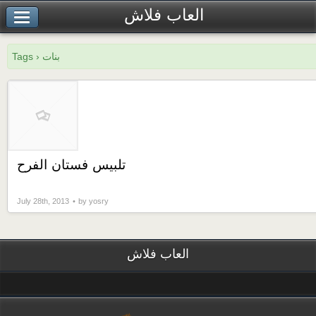
العاب فلاش
Tags › بنات
تلبيس فستان الفرح
July 28th, 2013
by yosry
العاب فلاش