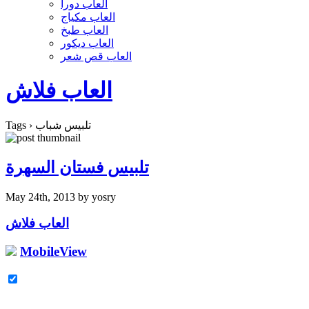
العاب دورا
العاب مكياج
العاب طبخ
العاب ديكور
العاب قص شعر
العاب فلاش
Tags › تلبيس شباب
تلبيس فستان السهرة
May 24th, 2013
by yosry
العاب فلاش
MobileView