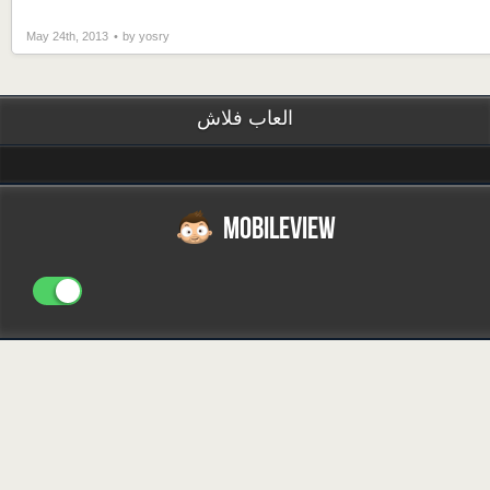
May 24th, 2013
by yosry
العاب فلاش
MOBILEVIEW